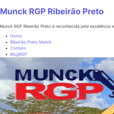
Ir
Munck RGP Ribeirão Preto
para
o
Munck RGP Ribeirão Preto é reconhecida pela excelência 
conteúdo
Home
Ribeirão Preto Munck
Contato
BlogRGP